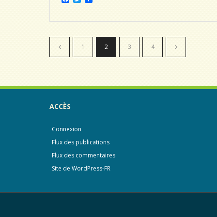
a
w
a
c
i
r
e
t
t
b
t
a
o
e
g
o
r
e
1
2
3
4
k
r
ACCÈS
Connexion
Flux des publications
Flux des commentaires
Site de WordPress-FR