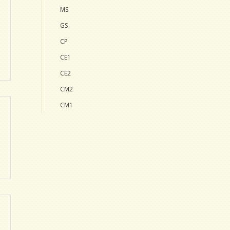
MS
GS
CP
CE1
CE2
CM2
CM1