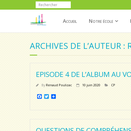
Accueil
Notre école
ARCHIVES DE L’AUTEUR :
EPISODE 4 DE L’ALBUM AU VO
By
Renaud Poulizac
10 juin 2020
CP
F
T
P
a
w
a
c
i
r
e
t
t
b
t
a
o
e
g
o
r
e
QUESTIONS DE COMPRÉHENSI
k
r