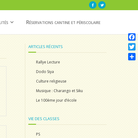
ités
Réservations cantine et périscolaire
F
ARTICLES RÉCENTS
a
T
c
w
Rallye Lecture
P
e
i
a
Dodo Siya
b
t
r
Culture religieuse
o
t
t
o
Musique : Charango et Siku
e
a
k
r
Le 100ème jour d’école
g
e
r
VIE DES CLASSES
PS