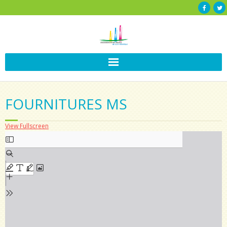
FOURNITURES MS
View Fullscreen
Aller
au
contenu
PDF