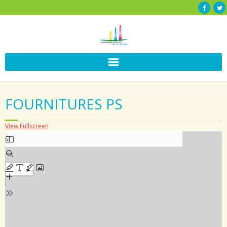
FOURNITURES PS
View Fullscreen
Aller
au
contenu
PDF