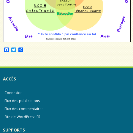
F
T
P
a
w
a
c
i
r
e
t
t
b
t
a
o
e
g
o
r
e
ACCÈS
k
r
Connexion
Flux des publications
Flux des commentaires
Site de WordPress-FR
SUPPORTS