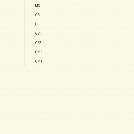
MS
GS
CP
CE1
CE2
CM2
CM1