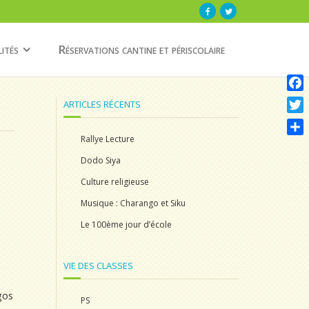
ités
Réservations cantine et périscolaire
F
ARTICLES RÉCENTS
a
T
c
w
Rallye Lecture
P
e
i
a
Dodo Siya
b
t
r
Culture religieuse
o
t
t
o
Musique : Charango et Siku
e
a
k
r
Le 100ème jour d’école
g
e
r
VIE DES CLASSES
gos
PS