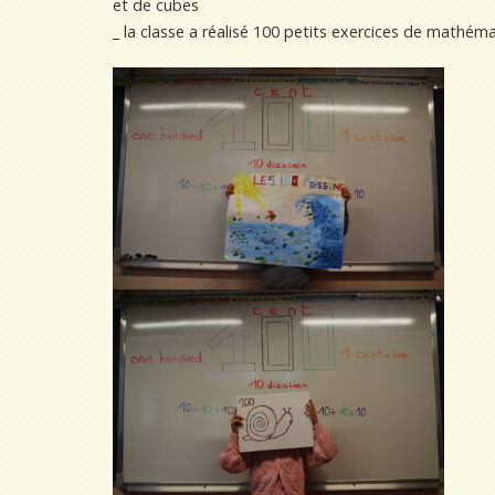
et de cubes
_ la classe a réalisé 100 petits exercices de mathém